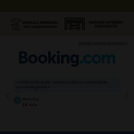
Guarda tutte le recensioni »
n
« Hotel molto pulito, colazione ottima e abbondante,
« L
personale gentile »
sod
co
art
MartyCra
M
Italia
A