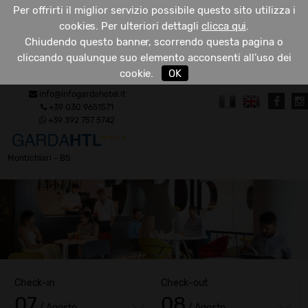
Per offrirti il miglior servizio possibile questo sito utilizza i
cookies. Per ulteriori dettagli
clicca qui
.
Chiudendo questo banner, scorrendo questa pagina o
cliccando qualunque suo elemento acconsenti all’uso dei
RICHIEDI
cookie.
OK
MENU
INFO
info@infogardahotel.it
+39 030 9651571
+39 392 757 5742
Montichiari - BS
Check-in
Check-out
07
08
/ Agosto
/ Agosto