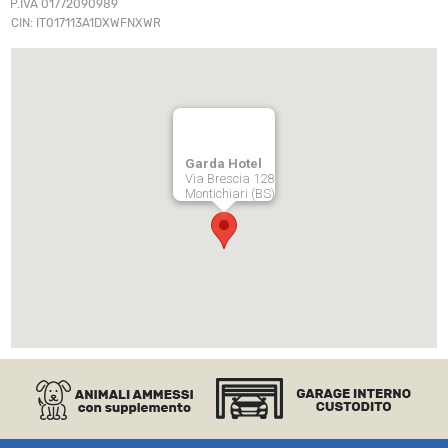
P.IVA 01772090989
CIN: IT017113A1DXWFNXWR
Garda Hotel
Via Brescia 128
Montichiari (BS)