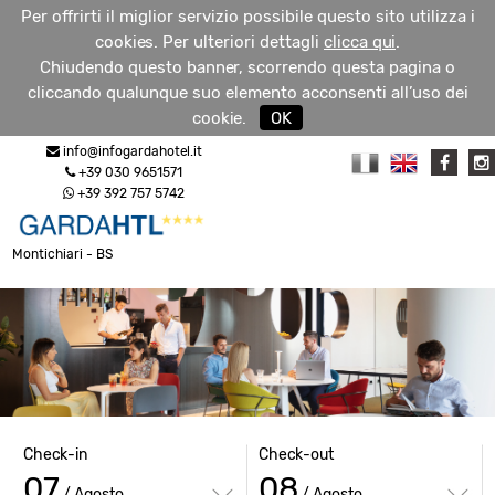
Per offrirti il miglior servizio possibile questo sito utilizza i
cookies. Per ulteriori dettagli
clicca qui
.
Chiudendo questo banner, scorrendo questa pagina o
cliccando qualunque suo elemento acconsenti all’uso dei
RICHIEDI
cookie.
OK
MENU
INFO
info@infogardahotel.it
+39 030 9651571
+39 392 757 5742
Montichiari - BS
Check-in
Check-out
07
08
/ Agosto
/ Agosto