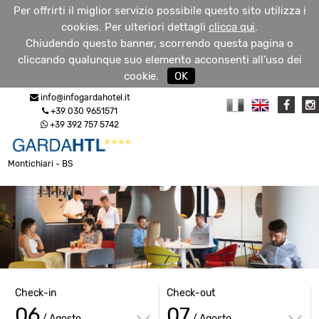
Per offrirti il miglior servizio possibile questo sito utilizza i
cookies. Per ulteriori dettagli
clicca qui
.
Chiudendo questo banner, scorrendo questa pagina o
cliccando qualunque suo elemento acconsenti all’uso dei
RICHIEDI
cookie.
OK
MENU
INFO
info@infogardahotel.it
+39 030 9651571
+39 392 757 5742
Montichiari - BS
Check-in
Check-out
06
07
/ Agosto
/ Agosto