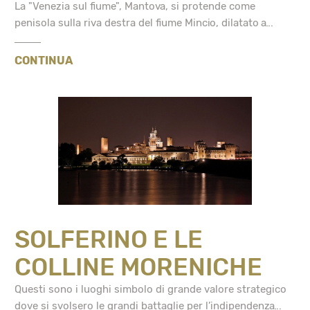
La "Venezia sul fiume", Mantova, si protende come
penisola sulla riva destra del fiume Mincio, dilatato a...
CONTINUA
SOLFERINO E LE
COLLINE MORENICHE
Questi sono i luoghi simbolo di grande valore strategico
dove si svolsero le grandi battaglie per l’indipendenza...