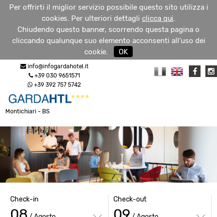
Per offrirti il miglior servizio possibile questo sito utilizza i
cookies. Per ulteriori dettagli
clicca qui
.
Chiudendo questo banner, scorrendo questa pagina o
cliccando qualunque suo elemento acconsenti all’uso dei
RICHIEDI
cookie.
OK
MENU
INFO
info@infogardahotel.it
+39 030 9651571
+39 392 757 5742
Montichiari - BS
Check-in
Check-out
08
09
/ Agosto
/ Agosto