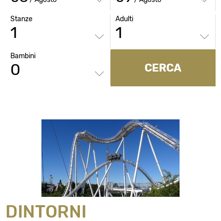
Stanze
Adulti
Bambini
CERCA
DINTORNI