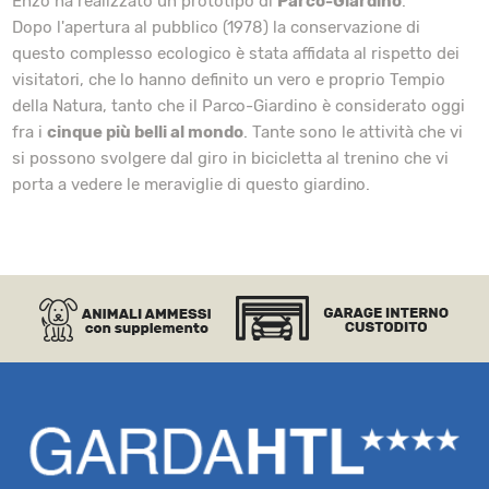
Enzo ha realizzato un prototipo di
Parco-Giardino
.
Dopo l'apertura al pubblico (1978) la conservazione di
questo complesso ecologico è stata affidata al rispetto dei
visitatori, che lo hanno definito un vero e proprio Tempio
della Natura, tanto che il Parco-Giardino è considerato oggi
fra i
cinque più belli al mondo
. Tante sono le attività che vi
si possono svolgere dal giro in bicicletta al trenino che vi
porta a vedere le meraviglie di questo giardino.