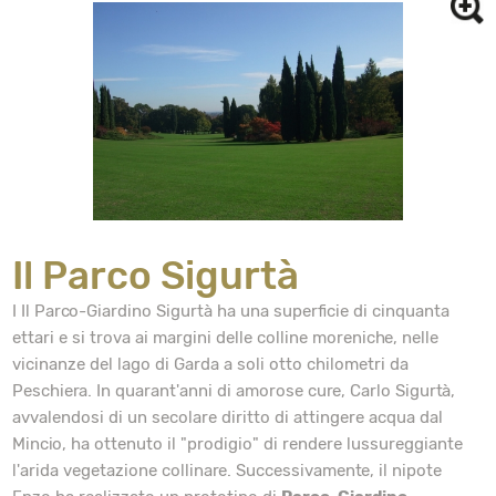
Il Parco Sigurtà
I Il Parco-Giardino Sigurtà ha una superficie di cinquanta
ettari e si trova ai margini delle colline moreniche, nelle
vicinanze del lago di Garda a soli otto chilometri da
Peschiera. In quarant'anni di amorose cure, Carlo Sigurtà,
avvalendosi di un secolare diritto di attingere acqua dal
Mincio, ha ottenuto il "prodigio" di rendere lussureggiante
l'arida vegetazione collinare. Successivamente, il nipote