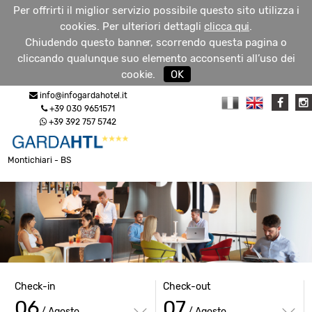
Per offrirti il miglior servizio possibile questo sito utilizza i
cookies. Per ulteriori dettagli
clicca qui
.
Chiudendo questo banner, scorrendo questa pagina o
cliccando qualunque suo elemento acconsenti all’uso dei
RICHIEDI
cookie.
OK
MENU
INFO
info@infogardahotel.it
+39 030 9651571
+39 392 757 5742
Montichiari - BS
Check-in
Check-out
06
07
/ Agosto
/ Agosto