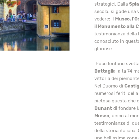
strategici. Dalla
Spia
secolo, si gode una 
vedere: il
Museo, l’Os
il Monumento alla 
testimonianza della
conosciuto in questo
gloriose.
Poco lontano svetta
Battagli
a, alta 74 m
vittoria dei piemonte
Nel Duomo di
Castig
numerosi feriti della
pietosa questa che d
Dunant
di fondare 
Museo
, unico al mo
testimonianze di que
della storia italiana
una bellissima zona 