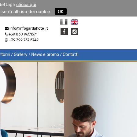
 dettagli
clicca qui
.
senti all’uso dei cookie.
OK
info@infogardahotel.it
+39 030 9651571
+39 392 757 5742
ntorni
Gallery
News e promo
Contatti
/
/
/