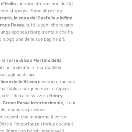
 d’Italia
, un robusto torrione dell’XI
vista stupenda. Sono altresì da
sario, la zona del Castello e infine
Croce Rossa
, tutti luoghi che recano
 lunga epopea risorgimentale che ha
 luogo una delle sue pagine più
 la
Torre di San Martino della
etri e innalzata in ricordo della
si sugli austriaci.
lione delle Stiviere
vennero raccolti
 battaglia risorgimentale, un’opera
iede l’idea allo svizzero
Henry
la
Croce Rossa Internazionale
, il cui
ndo, conserva preziose
gli eventi che mutarono il corso
. Oltre all’importanza storica questa è
collinare con borghi medioevali