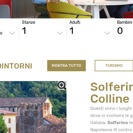
Stanze
Adulti
Bambini
to
DINTORNI
MOSTRA TUTTO
TURISMO
Solferi
Colline
Questi sono i luoghi
dove si svolsero le g
italiana.
Solferino
le
Napoleone III contro 