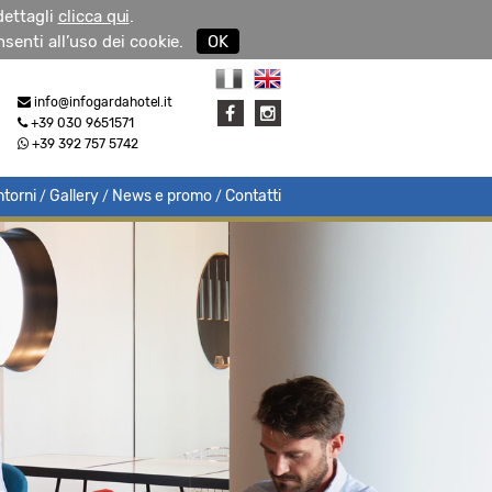
 dettagli
clicca qui
.
senti all’uso dei cookie.
OK
info@infogardahotel.it
+39 030 9651571
+39 392 757 5742
ntorni
Gallery
News e promo
Contatti
/
/
/