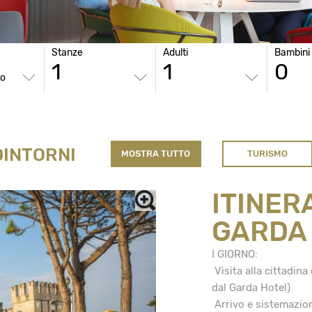
Stanze
Adulti
Bambini
to
DINTORNI
MOSTRA TUTTO
TURISMO
ITINER
GARDA
I GIORNO:
Visita alla cittadina
dal Garda Hotel)
Arrivo e sistemazion