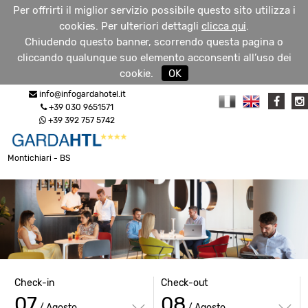
Per offrirti il miglior servizio possibile questo sito utilizza i
cookies. Per ulteriori dettagli
clicca qui
.
Chiudendo questo banner, scorrendo questa pagina o
cliccando qualunque suo elemento acconsenti all’uso dei
RICHIEDI
cookie.
OK
MENU
INFO
info@infogardahotel.it
+39 030 9651571
+39 392 757 5742
Montichiari - BS
Check-in
Check-out
07
08
/ Agosto
/ Agosto