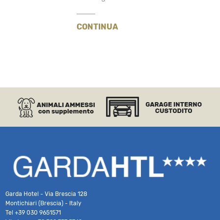
CONTINUA
Garda Hotel - Via Brescia 128
Montichiari (Brescia) - Italy
Tel
+39 030 9651571