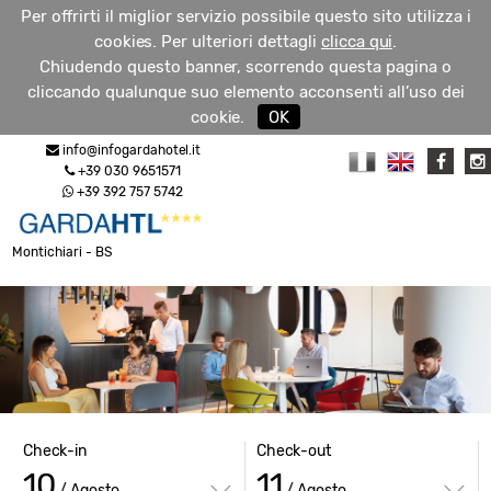
Per offrirti il miglior servizio possibile questo sito utilizza i
cookies. Per ulteriori dettagli
clicca qui
.
Chiudendo questo banner, scorrendo questa pagina o
cliccando qualunque suo elemento acconsenti all’uso dei
RICHIEDI
cookie.
OK
MENU
INFO
info@infogardahotel.it
+39 030 9651571
+39 392 757 5742
Montichiari - BS
Check-in
Check-out
10
11
/ Agosto
/ Agosto