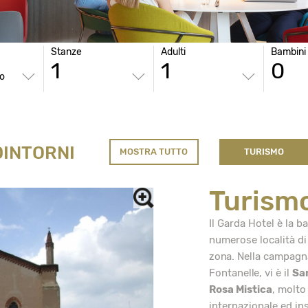
Stanze
Adulti
Bambini
o
DINTORNI
MOSTRA TUTTO
TURISMO
Turismo
Il Garda Hotel è la ba
numerose località di 
zona. Nella campagna 
Fontanelle, vi è il
Sa
Rosa Mistica
, molto
internazionale ed ins