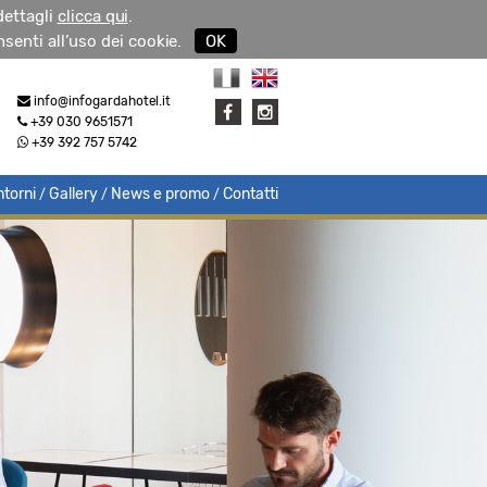
 dettagli
clicca qui
.
senti all’uso dei cookie.
OK
info@infogardahotel.it
+39 030 9651571
+39 392 757 5742
ntorni
Gallery
News e promo
Contatti
/
/
/