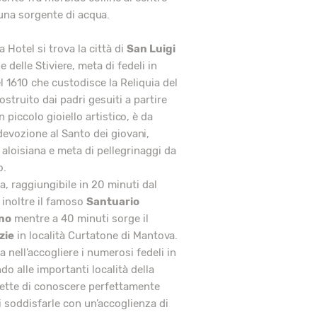
 una sorgente di acqua.
 Hotel si trova la città di
San Luigi
e delle Stiviere, meta di fedeli in
del 1610 che custodisce la Reliquia del
costruito dai padri gesuiti a partire
 piccolo gioiello artistico, è da
devozione al Santo dei giovani,
à aloisiana e meta di pellegrinaggi da
o.
a, raggiungibile in 20 minuti dal
 inoltre il famoso
Santuario
no
mentre a 40 minuti sorge il
zie
in località Curtatone di Mantova.
 nell’accogliere i numerosi fedeli in
ndo alle importanti località della
mette di conoscere perfettamente
i soddisfarle con un’accoglienza di