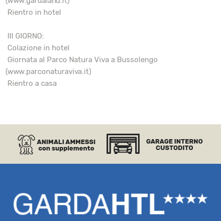
(
www.gardaland.it
)
Rientro in hotel
III GIORNO:
Colazione in hotel
Giornata al Parco Natura Viva a Bussolengo
(
www.parconaturaviva.it
)
Rientro a casa