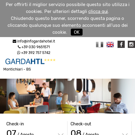
Per offrirti il miglior servizio possibile questo sito utilizza i
cookies. Per ulteriori dettagli
clicca qui
.
Chiudendo questo banner, scorrendo questa pagina o
cliccando qualunque suo elemento acconsenti all’uso dei
RICHIEDI
cookie.
OK
MENU
INFO
info@infogardahotel.it
+39 030 9651571
+39 392 757 5742
Montichiari - BS
Check-in
Check-out
07
08
/ Agosto
/ Agosto