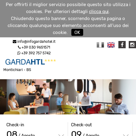
Per offrirti il miglior servizio possibile questo sito utilizza i
cookies. Per ulteriori dettagli
clicca qui
.
Chiudendo questo banner, scorrendo questa pagina o
cliccando qualunque suo elemento acconsenti all’uso dei
RICHIEDI
cookie.
OK
MENU
INFO
info@infogardahotel.it
+39 030 9651571
+39 392 757 5742
Montichiari - BS
Check-in
Check-out
08
09
/ Agosto
/ Agosto